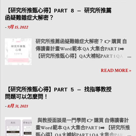
👉九月 在大三升大四的暑假，一開始可
動產生老師推薦信按鈕，設定三位老師
【研究所推甄心得】QA大補帖PART 2 QA 大
以列出需要準備的資料 EX: 自傳、 專題研
EMAIL 後，老師可選擇格式一或格式二填
【研究所推甄心得】PART 8 — 研究所推薦
集合PART 3 ➡️ 【研究所推甄心得】QA大補
究、 推薦函、 研究計畫書 。之後再從各項目
寫。 ( 格式一、格式二擇一 ) 👉 在系統上，
函疑難雜症大解密？
帖PART 3 QA 大集合PART 4 ➡️ 【研究所推甄
中準備各個相關內容。 在暑假中需要 :
選擇「推薦人作業」，輸入推薦人之基本資
-
9月 15, 2022
心得】QA大補帖PART 4 大學生活與課業如
➡️ 先打好自傳 ➡️
料 含姓名、職稱、服務單位、 e mail 等 ，由
何兼顧？ PART 1 時間管理 大學生活與課業如
開始整理專題研究的結果 ...
考生發送一封線上推薦書至推薦人之電子信
研究所推薦函疑難雜症大解密？ 👉 購買 自
何兼顧？ PART 2 人際關係 大學生活與課業
箱，請推薦人於線上完成推薦書。 書面寄送
傳讀書計畫Word範本 QA 大集合PART 1➡️
如何兼顧？ PART 3 社團活動 這邊先選出幾
審查的系所 👉 紙本方式推薦者密封並簽名後
【研究所推甄心得】QA大補帖PART 1 QA 大
個比較多人常問的問題 : 1. Q:關於推薦信有些
交由考生隨報名表件寄送 台大 XX 109.9.30
集合PART 2 ➡️ 【研究所推甄心得】QA大補
推甄的學校會有規定的內容格式，打勾處需
9:00- 109.10.7 24:00 線上寄送 交大 XX ...
READ MORE »
帖PART 2 QA 大集合PART 3 ➡️ 【研究所推甄
要自己評分嗎? A:先前有提到建議在暑假的時
心得】QA大補帖PART 3 QA 大集合PART 4 ➡️
候可以參考往年的格式去撰寫，但關於上方
【研究所推甄心得】QA大補帖PART 4 大學
打勾評比的地方，需自行詢問教授，每個教
【研究所推甄心得】PART 5 — 找指導教授
生活與課業如何兼顧？ PART 1 時間管理 大學
授的方式習慣不同，有些可能請你自己勾
問題可以怎麼問！
生活與課業如何兼顧？ PART 2 人際關係 大
選，有些會選擇自行勾選來評分學生。因此
-
8月 31, 2021
學生活與課業如何兼顧？ PART 3 社團活動
必須詢問清楚才不會學生跟教授的認知上有
最近又到了新年度 研究所推薦甄試 準備的
出入。 2. Q:推甄真的只看校名跟百分比%嗎?
與教授面談是一門學問 👉 購買 自傳讀書計
日子，同學可能從暑假開始到現在都陸續在
A:基本上大多學校都是以這兩項去評分的，
畫Word範本 QA 大集合PART 1➡️ 【研究所推
準備"備審資料"，在簡章出來前，如果還沒有
專題、競賽……多數是用來加分，另外備審資
甄心得】QA大補帖PART 1 QA 大集合PART 2