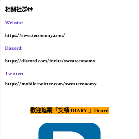
相關社群👫
Website
:
https://sweateconomy.com/
Discord
:
https://discord.com/invite/sweateconomy
Twitter
:
https://mobile.twitter.com/sweateconomy
歡迎追蹤『艾頓 DIARY 』Dcard