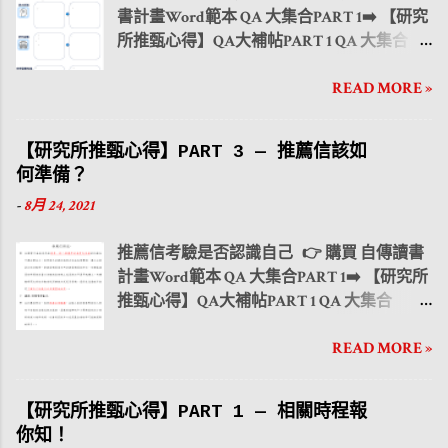
書計畫Word範本 QA 大集合PART 1➡️ 【研究
讓教授在短時間需審閱上百份資料時，能看
所推甄心得】QA大補帖PART 1 QA 大集合
見申請者的特色。且透過下方範例介紹，讓
PART 2 ➡️ 【研究所推甄心得】QA大補帖
讀者能在自傳的準備上更有方向，並能依照
READ MORE »
PART 2 QA 大集合PART 3 ➡️ 【研究所推甄心
個人經歷特色撰寫出屬於你自己的一份自
得】QA大補帖PART 3 QA 大集合PART 4 ➡️
傳。 ●封面 👉製作封面能讓申請者在數百篇
【研究所推甄心得】QA大補帖PART 4 大學
自傳中更加能引起教授的注意力，透過顏色
【研究所推甄心得】PART 3 — 推薦信該如
生活與課業如何兼顧？ PART 1 時間管理 大學
及照片讓自傳顯得不枯燥乏味。但圖片及設
何準備？
生活與課業如何兼顧？ PART 2 人際關係 大
計上也須注意不過於撩亂，稍加點綴即可。
-
8月 24, 2021
學生活與課業如何兼顧？ PART 3 社團活動 ●
●個人簡歷 👉首先第一部分為個人簡歷，透
申請動機 👉 為什麼我選擇該校所？ 可
過撰寫簡歷，讓教授能在一開始的短時間內
推薦信考驗是否認識自己 👉 購買 自傳讀書
以列出系所特色，以及系所吸引你的原因。
對申請者有初步的認識。因此 簡歷的內容須
計畫Word範本 QA 大集合PART 1➡️ 【研究所
也可以到該校所網站查詢 相 關師資、獎學
包含在校成績、榮譽事蹟、大學專題、電腦
推甄心得】QA大補帖PART 1 QA 大集合
金、國際交流 等等資源。 👉 為什麼我適
技能(證照)、校內活動幹部以及志願服務經
PART 2 ➡️ 【研究所推甄心得】QA大補帖
合？ 可以把自己的 專題研究、學業表現
歷。 而 研究所推甄最看重的不外乎是校名以
READ MORE »
PART 2 QA 大集合PART 3 ➡️ 【研究所推甄心
及競賽的成績 列出。但前提是要有該比賽成
及在校成績 ，所以參加競賽或社團活動的同
得】QA大補帖PART 3 QA 大集合PART 4 ➡️
績的相關證明，因為會需要在附件放上相關
時，在校成績也必須兼顧。 ●成長背景 👉接
【研究所推甄心得】QA大補帖PART 4 大學
獎狀。 ● 短期計畫 可以規劃從 四年級下
下來是成長背景， 透過表格列出自己的優缺
【研究所推甄心得】PART 1 — 相關時程報
生活與課業如何兼顧？ PART 1 時間管理 大學
學期到進入研究所前 的學習計畫，列出 時
點、專長以及興趣 ，讓教授在未看文字內容
你知！
生活與課業如何兼顧？ PART 2 人際關係 大