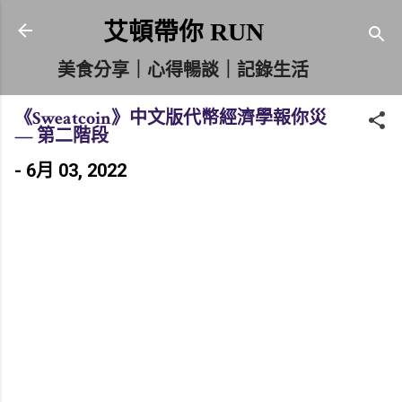
跳到主要內容
艾頓帶你 RUN
美食分享｜心得暢談｜記錄生活
《Sweatcoin》中文版代幣經濟學報你災
— 第二階段
-
6月 03, 2022