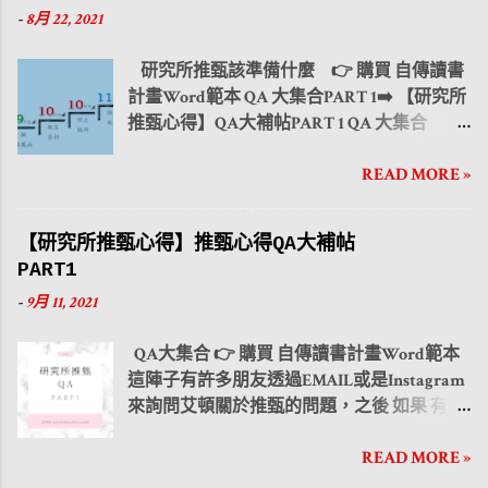
間、目標、目的以及方法 做成表格，可以讓
的前提下能在第一時間直接從表格認識你的
-
8月 22, 2021
學生活與課業如何兼顧？ PART 3 社團活動
教授更清楚瞭解申請者這段期間的規劃。舉
人格特質，下方的內容則遵照列出的優缺
相信推薦信的 事前準備 、 要如何撰寫 與 該
例像目標可以有: 碩士班推薦甄試準備 、 修
點、專長以及興趣來描述申請者的個人成長
研究所推甄該準備什麼 👉 購買 自傳讀書
注意的事項 幾乎是所有要推甄申請研究所的
習研究領域相關課程 、 精進電腦專業能力 、
背景， ※須注意關於成長背景的內容不宜過
計畫Word範本 QA 大集合PART 1➡️ 【研究所
讀者都會面臨到的問題。本篇文章將把推薦
閱 讀 專業領域論文與科技時事文章以及 相關
長，盡量將內容精簡。 ●學習歷程 👉第三部
推甄心得】QA大補帖PART 1 QA 大集合
信的要點傳授給您。包括 推薦信撰寫前申請
企業實習 。 ● 中期計畫 👉 修課計畫 各
分是學習歷程，可以透過從一路以來的求學
PART 2 ➡️ 【研究所推甄心得】QA大補帖
者可以做的準備 、 推薦信的內容 和 推薦信
校都有 課程地圖 可以查詢歷年的開課課程，
路程中，經歷哪些事件讓自己學習到有別於
READ MORE »
PART 2 QA 大集合PART 3 ➡️ 【研究所推甄心
要注意的地方 都會一併傳授給讀者。 ●事前
點入相關課程會有該 課程的大綱、教學目
校內課本的內容，因而從中得到啟發，皆可
得】QA大補帖PART 3 QA 大集合PART 4 ➡️
準備 讀者可以在簡章出來後， 利用表格
的、教學內容 等。可以透過此介紹來初步了
以在這當中描述。也讓教授在這段落中可以
【研究所推甄心得】QA大補帖PART 4 大學
整理出各校各系所推薦信的繳交期限 ，透過
解，並 製作表格 寫下自己未來想選修的科目
看到申請者除了校內成績得以保持外，在課
【研究所推甄心得】推甄心得QA大補帖
生活與課業如何兼顧？ PART 1 時間管理 大學
表格可以清楚知道優先順序，不會因為推甄
即可清楚表示。 👉 碩士論文撰寫時間規劃
外所培養的人格特質。而為了能夠讓教授直
PART1
生活與課業如何兼顧？ PART 2 人際關係 大
的學校太多而顯得兵荒馬亂。 後續 可以參
在論文撰寫的時間規劃，老實說當真正進
接抓到內容重點，申請者可以利用 製作圖案
-
9月 11, 2021
學生活與課業如何兼顧？ PART 3 社團活動
閱去年的簡章 清楚知道您所要推甄的學校關
入研究所後這個變動性真的很大，攸關於實
或者 下標題 的方式，使教授能一目了然。 ...
升上大學之後，四年的時光飛逝，許多人將
於推薦信的相關規定，基本上學校推甄的系
驗進度、碩士論文撰寫的速度、指導教授放
QA大集合 👉 購買 自傳讀書計畫Word範本
面臨研究所升學的相關問題！然而面對研究
統以及推薦信的表格往年都不太會改變，因
不放人等。所以這...
這陣子有許多朋友透過EMAIL或是Instagram
所推甄 該準備什麼 以及 從何時開始準備
此 推薦信可以利用暑假期間先行找去年的格
來詢問艾頓關於推甄的問題，之後 如果 有任
一開始可能會毫無頭緒，本篇文章將大致介
式先打好 ，然後等開學公告新版的格式出來
何相關問題也可以直接小盒子私訊詢問艾
紹準備時程、文件、推薦函撰寫、研究計畫
就可以直接複製貼上，並且也能提早給推薦
READ MORE »
頓！ QA 大集合PART 1➡️ 【研究所推甄心
書、自傳內容以及注意事項等。 ●準備時程
的教授校閱。 線上報名的系所 👉 線上會自
得】QA大補帖PART 1 QA 大集合PART 2 ➡️