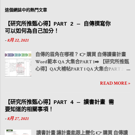
這個網誌中的熱門文章
【研究所推甄心得】PART 2 — 自傳撰寫你
可以如何為自己加分！
-
8月 22, 2021
自傳的眉角在哪裡？ 👉 購買 自傳讀書計畫
Word範本 QA 大集合PART 1➡️ 【研究所推甄
心得】QA大補帖PART 1 QA 大集合PART 2 ➡️
【研究所推甄心得】QA大補帖PART 2 QA 大
READ MORE »
集合PART 3 ➡️ 【研究所推甄心得】QA大補
帖PART 3 QA 大集合PART 4 ➡️ 【研究所推甄
心得】QA大補帖PART 4 大學生活與課業如
【研究所推甄心得】PART 4 — 讀書計畫 需
何兼顧？ PART 1 時間管理 大學生活與課業如
要知道的相關事項！
何兼顧？ PART 2 人際關係 大學生活與課業
-
8月 27, 2021
如何兼顧？ PART 3 社團活動 下方為簡章
範例，可以看到需要準備的項目其中包含 自
讀書計畫 讓計畫能跟上變化 👉 購買 自傳讀
傳 ，而本篇內容即介紹自傳可以如何撰寫，