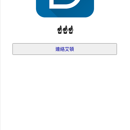
☝
☝
☝