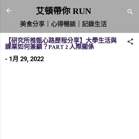
跳到主要內容
艾頓帶你 RUN
美食分享｜心得暢談｜記錄生活
【研究所推甄心路歷程分享】大學生活與
課業如何兼顧？PART 2 人際關係
-
1月 29, 2022