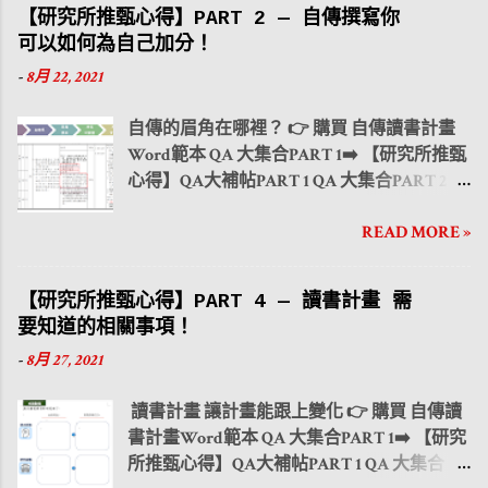
【研究所推甄心得】PART 2 — 自傳撰寫你
可以如何為自己加分！
-
8月 22, 2021
自傳的眉角在哪裡？ 👉 購買 自傳讀書計畫
Word範本 QA 大集合PART 1➡️ 【研究所推甄
心得】QA大補帖PART 1 QA 大集合PART 2 ➡️
【研究所推甄心得】QA大補帖PART 2 QA 大
READ MORE »
集合PART 3 ➡️ 【研究所推甄心得】QA大補
帖PART 3 QA 大集合PART 4 ➡️ 【研究所推甄
心得】QA大補帖PART 4 大學生活與課業如
【研究所推甄心得】PART 4 — 讀書計畫 需
何兼顧？ PART 1 時間管理 大學生活與課業如
要知道的相關事項！
何兼顧？ PART 2 人際關係 大學生活與課業
-
8月 27, 2021
如何兼顧？ PART 3 社團活動 下方為簡章
範例，可以看到需要準備的項目其中包含 自
讀書計畫 讓計畫能跟上變化 👉 購買 自傳讀
傳 ，而本篇內容即介紹自傳可以如何撰寫，
書計畫Word範本 QA 大集合PART 1➡️ 【研究
讓教授在短時間需審閱上百份資料時，能看
所推甄心得】QA大補帖PART 1 QA 大集合
見申請者的特色。且透過下方範例介紹，讓