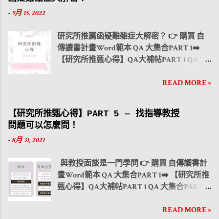
帖PART 3 QA 大集合PART 4 ➡️ 【研究所推甄
中準備各個相關內容。 在暑假中需要 :
選擇「推薦人作業」，輸入推薦人之基本資
-
9月 15, 2022
心得】QA大補帖PART 4 大學生活與課業如
➡️ 先打好自傳 ➡️
料 含姓名、職稱、服務單位、 e mail 等 ，由
何兼顧？ PART 1 時間管理 大學生活與課業如
開始整理專題研究的結果 ...
考生發送一封線上推薦書至推薦人之電子信
研究所推薦函疑難雜症大解密？ 👉 購買 自
何兼顧？ PART 2 人際關係 大學生活與課業
箱，請推薦人於線上完成推薦書。 書面寄送
傳讀書計畫Word範本 QA 大集合PART 1➡️
如何兼顧？ PART 3 社團活動 這邊先選出幾
審查的系所 👉 紙本方式推薦者密封並簽名後
【研究所推甄心得】QA大補帖PART 1 QA 大
個比較多人常問的問題 : 1. Q:關於推薦信有些
交由考生隨報名表件寄送 台大 XX 109.9.30
集合PART 2 ➡️ 【研究所推甄心得】QA大補
推甄的學校會有規定的內容格式，打勾處需
9:00- 109.10.7 24:00 線上寄送 交大 XX ...
READ MORE »
帖PART 2 QA 大集合PART 3 ➡️ 【研究所推甄
要自己評分嗎? A:先前有提到建議在暑假的時
心得】QA大補帖PART 3 QA 大集合PART 4 ➡️
候可以參考往年的格式去撰寫，但關於上方
【研究所推甄心得】QA大補帖PART 4 大學
打勾評比的地方，需自行詢問教授，每個教
【研究所推甄心得】PART 5 — 找指導教授
生活與課業如何兼顧？ PART 1 時間管理 大學
授的方式習慣不同，有些可能請你自己勾
問題可以怎麼問！
生活與課業如何兼顧？ PART 2 人際關係 大
選，有些會選擇自行勾選來評分學生。因此
-
8月 31, 2021
學生活與課業如何兼顧？ PART 3 社團活動
必須詢問清楚才不會學生跟教授的認知上有
最近又到了新年度 研究所推薦甄試 準備的
出入。 2. Q:推甄真的只看校名跟百分比%嗎?
與教授面談是一門學問 👉 購買 自傳讀書計
日子，同學可能從暑假開始到現在都陸續在
A:基本上大多學校都是以這兩項去評分的，
畫Word範本 QA 大集合PART 1➡️ 【研究所推
準備"備審資料"，在簡章出來前，如果還沒有
專題、競賽……多數是用來加分，另外備審資
甄心得】QA大補帖PART 1 QA 大集合PART 2
頭緒的同學這邊有 自傳跟讀書計畫範本 可以
料的美觀度:排版、格式……等也是很重要，
➡️ 【研究所推甄心得】QA大補帖PART 2 QA
讓大家參考，因為收到許多同學朋友來詢問
畢竟要在短時間抓住教授的目光！ 3. Q:面試
READ MORE »
大集合PART 3 ➡️ 【研究所推甄心得】QA大
是有關於推薦函該如何準備，藉由這篇文章
服裝怎麼準備？ A:很多系所都會有第二階段