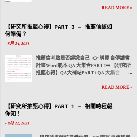
PART 2 ➡️ 【研究所推甄心得】QA大補帖
讀者能在自傳的準備上更有方向，並能依照
READ MORE »
PART 2 QA 大集合PART 3 ➡️ 【研究所推甄心
個人經歷特色撰寫出屬於你自己的一份自
得】QA大補帖PART 3 QA 大集合PART 4 ➡️
傳。 ●封面 👉製作封面能讓申請者在數百篇
【研究所推甄心得】QA大補帖PART 4 大學
自傳中更加能引起教授的注意力，透過顏色
【研究所推甄心得】PART 3 — 推薦信該如
生活與課業如何兼顧？ PART 1 時間管理 大學
及照片讓自傳顯得不枯燥乏味。但圖片及設
何準備？
生活與課業如何兼顧？ PART 2 人際關係 大
計上也須注意不過於撩亂，稍加點綴即可。
-
8月 24, 2021
學生活與課業如何兼顧？ PART 3 社團活動 ●
●個人簡歷 👉首先第一部分為個人簡歷，透
申請動機 👉 為什麼我選擇該校所？ 可
過撰寫簡歷，讓教授能在一開始的短時間內
推薦信考驗是否認識自己 👉 購買 自傳讀書
以列出系所特色，以及系所吸引你的原因。
對申請者有初步的認識。因此 簡歷的內容須
計畫Word範本 QA 大集合PART 1➡️ 【研究所
也可以到該校所網站查詢 相 關師資、獎學
包含在校成績、榮譽事蹟、大學專題、電腦
推甄心得】QA大補帖PART 1 QA 大集合
金、國際交流 等等資源。 👉 為什麼我適
技能(證照)、校內活動幹部以及志願服務經
PART 2 ➡️ 【研究所推甄心得】QA大補帖
合？ 可以把自己的 專題研究、學業表現
歷。 而 研究所推甄最看重的不外乎是校名以
READ MORE »
PART 2 QA 大集合PART 3 ➡️ 【研究所推甄心
及競賽的成績 列出。但前提是要有該比賽成
及在校成績 ，所以參加競賽或社團活動的同
得】QA大補帖PART 3 QA 大集合PART 4 ➡️
績的相關證明，因為會需要在附件放上相關
時，在校成績也必須兼顧。 ●成長背景 👉接
【研究所推甄心得】QA大補帖PART 4 大學
獎狀。 ● 短期計畫 可以規劃從 四年級下
下來是成長背景， 透過表格列出自己的優缺
【研究所推甄心得】PART 1 — 相關時程報
生活與課業如何兼顧？ PART 1 時間管理 大學
學期到進入研究所前 的學習計畫，列出 時
點、專長以及興趣 ，讓教授在未看文字內容
你知！
生活與課業如何兼顧？ PART 2 人際關係 大
間、目標、目的以及方法 做成表格，可以讓
的前提下能在第一時間直接從表格認識你的
-
8月 22, 2021
學生活與課業如何兼顧？ PART 3 社團活動
教授更清楚瞭解申請者這段期間的規劃。舉
人格特質，下方的內容則遵照列出的優缺
相信推薦信的 事前準備 、 要如何撰寫 與 該
例像目標可以有: 碩士班推薦甄試準備 、 修
點、專長以及興趣來描述申請者的個人成長